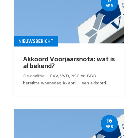
APR
NIEUWSBERICHT
Akkoord Voorjaarsnota: wat is
al bekend?
De coalitie – PVV, VVD, NSC en BBB –
bereikte woensdag 16 april jl. een akkoord...
16
APR