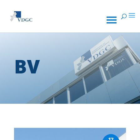
BV
17