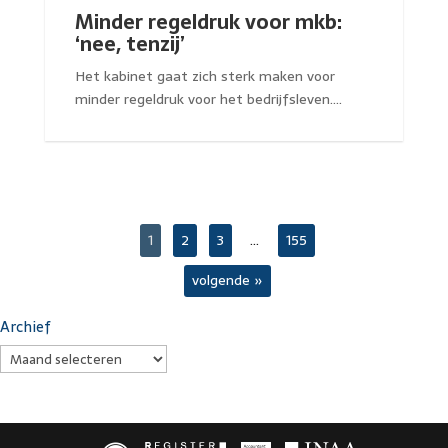
Minder regeldruk voor mkb:
‘nee, tenzij’
Het kabinet gaat zich sterk maken voor
minder regeldruk voor het bedrijfsleven....
1
2
3
…
155
volgende »
Archief
Algemene voorwaarden
Privacy
Disclaimer
Klachtenregeling
© 2026 VDGC