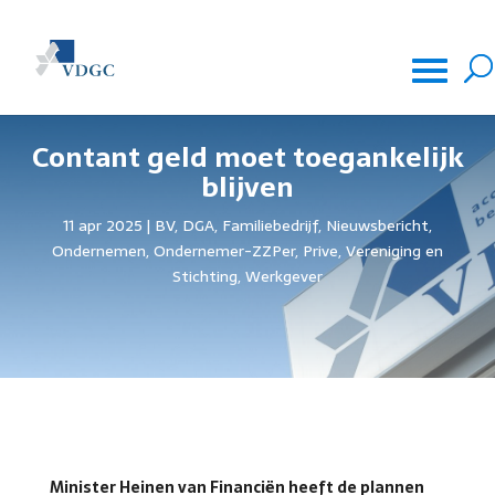
Contant geld moet toegankelijk
blijven
11 apr 2025
BV
,
DGA
,
Familiebedrijf
,
Nieuwsbericht
,
Ondernemen
,
Ondernemer-ZZPer
,
Prive
,
Vereniging en
Stichting
,
Werkgever
Minister Heinen van Financiën heeft de plannen