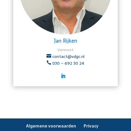
Jan Rijken
Vennoot
contact@vdgc.nl

030 – 692 30 24

Algemene voorwaarden
Privacy