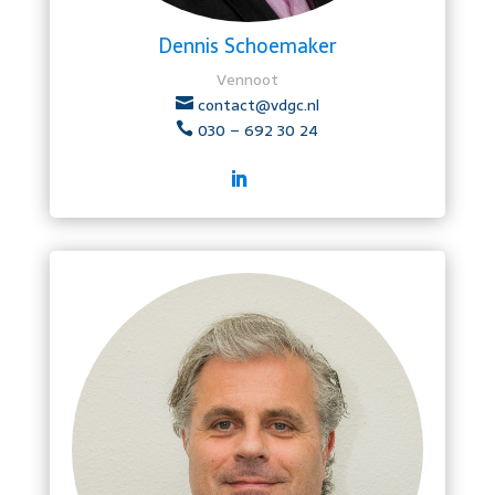
Dennis Schoemaker
Vennoot
contact@vdgc.nl

030 – 692 30 24
