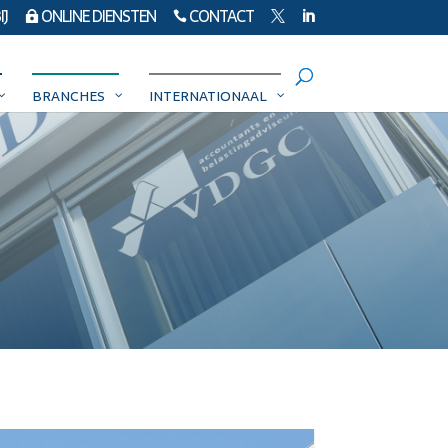
J
ONLINE DIENSTEN
CONTACT




BRANCHES
INTERNATIONAAL