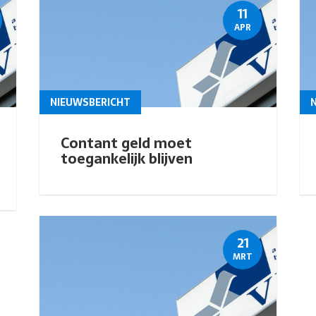
11
APR
NIEUWSBERICHT
Contant geld moet
toegankelijk blijven
21
MRT