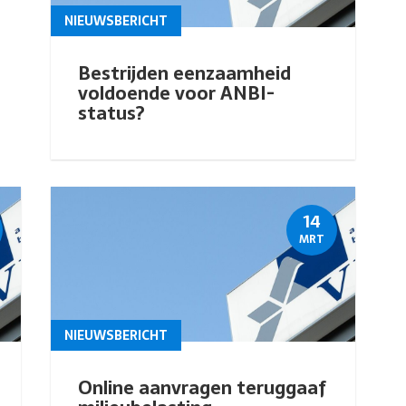
NIEUWSBERICHT
Bestrijden eenzaamheid
voldoende voor ANBI-
status?
14
MRT
NIEUWSBERICHT
Online aanvragen teruggaaf