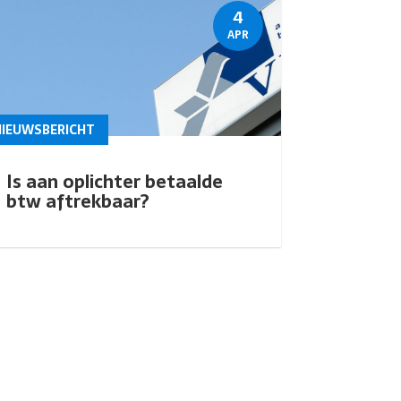
4
APR
NIEUWSBERICHT
Is aan oplichter betaalde
btw aftrekbaar?