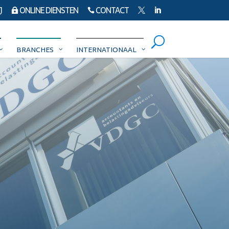
J
ONLINE DIENSTEN
CONTACT




BRANCHES
INTERNATIONAAL