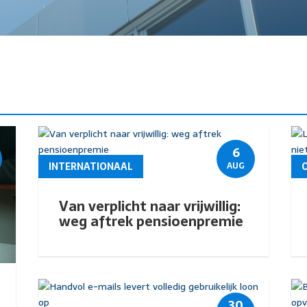
6
INTERNATIONAAL
AUG
Van verplicht naar vrijwillig:
weg aftrek pensioenpremie
30