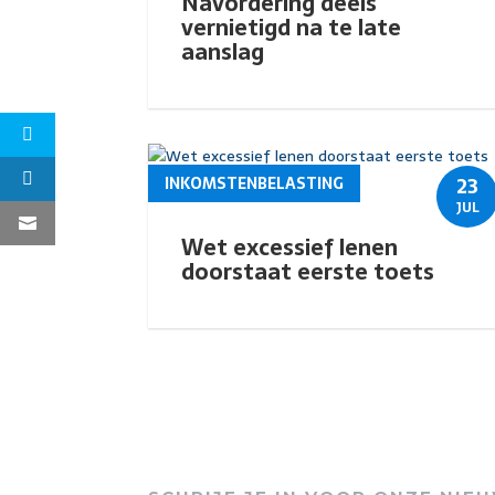
Navordering deels
vernietigd na te late
aanslag
23
INKOMSTENBELASTING
JUL
Wet excessief lenen
doorstaat eerste toets