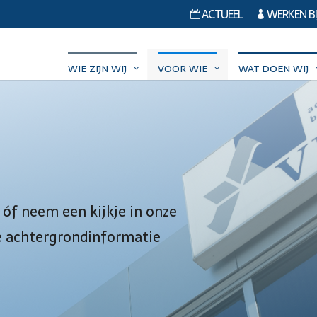
ACTUEEL
WERKEN BI


WIE ZIJN WIJ
VOOR WIE
WAT DOEN WIJ
 óf neem een kijkje in onze
e achtergrondinformatie