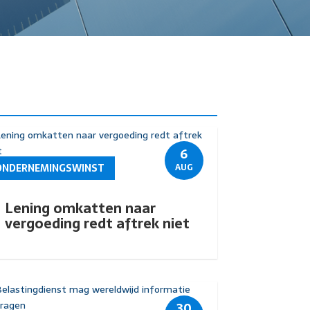
6
ONDERNEMINGSWINST
AUG
Lening omkatten naar
vergoeding redt aftrek niet
30