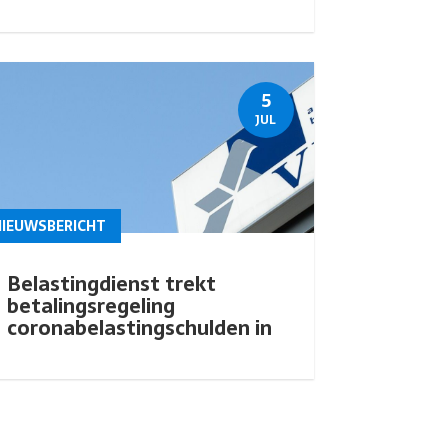
5
JUL
NIEUWSBERICHT
Belastingdienst trekt
betalingsregeling
coronabelastingschulden in