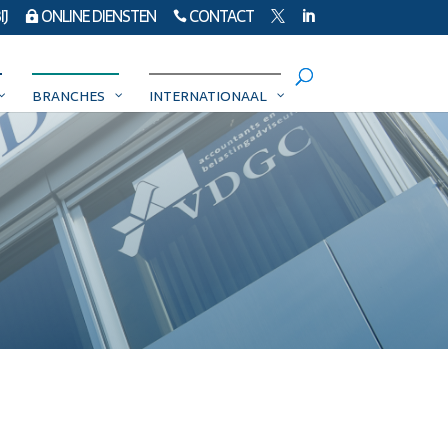
J
ONLINE DIENSTEN
CONTACT




BRANCHES
INTERNATIONAAL