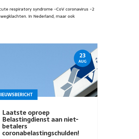
acute respiratory syndrome -CoV coronavirus -2
twegklachten. In Nederland, maar ook
23
AUG
NIEUWSBERICHT
Laatste oproep
Belastingdienst aan niet-
betalers
coronabelastingschulden!