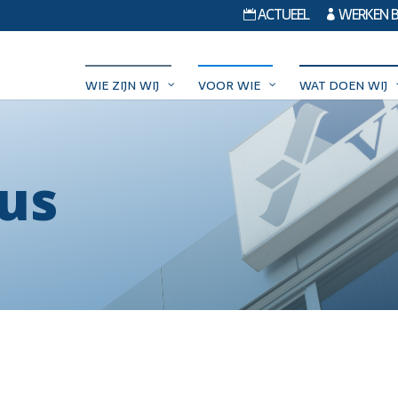
ACTUEEL
WERKEN BI


WIE ZIJN WIJ
VOOR WIE
WAT DOEN WIJ
us