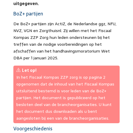
uitgegeven.
BoZ+ partijen
De BoZ+ partijen zijn ActiZ, de Nederlandse ggz, NFU,
NVZ, VGN en Zorgthuisnl. Zij willen met het Fiscaal
Kompas ZZP Zorg hun leden ondersteunen bij het
treffen van de nodige voorbereidingen op het
afschaffen van het handhavingsmoratorium Wet
DBA per 1 januari 2025.
Let op!
In het Fiscaal Kompas ZZP zorg is op pagina 2
opgenomen dat de inhoud van het Fiscaal Kompas
uitsluitend bestemd is voor leden van de BoZ+
partijen. Het document is gepubliceerd op het
besloten deel van de brancheorganisaties. U kunt
het document dus downloaden als u bent
aangesloten bij een van de brancheorganisaties.
Voorgeschiedenis