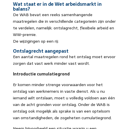
Wat staat er in de Wet arbeidsmarkt in
balans?
De WAB bevat een reeks samenhangende
maatregelen die in verschillende categorieën zijn
onder
te verdelen, namelijk: ontslagrecht, flexibele arbeid en
WW-premie.
De wijzigingen op een rij:
Ontslagrecht aangepast
Een aantal maatregelen rond het ontslag moet ervoor
zorgen dat vast werk minder vast wordt.
Introductie cumulatiegrond
Er komen minder strenge voorwaarden voor het
ontslag van werknemers in vaste dienst. Als u nu
iemand wilt ontslaan, moet u volledig voldoen aan één
van de acht gronden voor ontslag. Onder de WAB is
ontslag ook mogelijk als sprake is van een optelsom
van omstandigheden, de zogeheten cumulatiegrond.
Neem bijvoorbeeld een situatie waarin u een