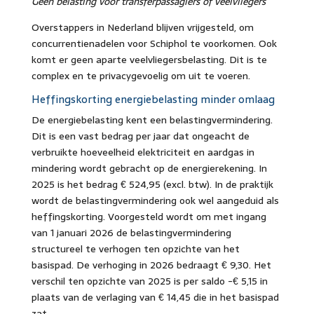
Geen belasting voor transferpassagiers of veelvliegers
Overstappers in Nederland blijven vrijgesteld, om
concurrentienadelen voor Schiphol te voorkomen. Ook
komt er geen aparte veelvliegersbelasting. Dit is te
complex en te privacygevoelig om uit te voeren.
Heffingskorting energiebelasting minder omlaag
De energiebelasting kent een belastingvermindering.
Dit is een vast bedrag per jaar dat ongeacht de
verbruikte hoeveelheid elektriciteit en aardgas in
mindering wordt gebracht op de energierekening. In
2025 is het bedrag € 524,95 (excl. btw). In de praktijk
wordt de belastingvermindering ook wel aangeduid als
heffingskorting. Voorgesteld wordt om met ingang
van 1 januari 2026 de belastingvermindering
structureel te verhogen ten opzichte van het
basispad. De verhoging in 2026 bedraagt € 9,30. Het
verschil ten opzichte van 2025 is per saldo -€ 5,15 in
plaats van de verlaging van € 14,45 die in het basispad
zat.