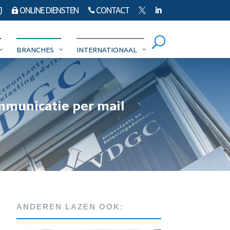
J
ONLINE DIENSTEN
CONTACT




BRANCHES
INTERNATIONAAL
mmunicatie per mail
ANDEREN LAZEN OOK: