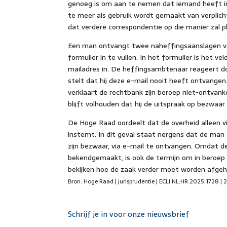
genoeg is om aan te nemen dat iemand heeft i
te meer als gebruik wordt gemaakt van verplich
dat verdere correspondentie op die manier zal p
Een man ontvangt twee naheffingsaanslagen vo
formulier in te vullen. In het formulier is het ve
mailadres in. De heffingsambtenaar reageert d
stelt dat hij deze e-mail nooit heeft ontvangen.
verklaart de rechtbank zijn beroep niet-ontvank
blijft volhouden dat hij de uitspraak op bezwaa
De Hoge Raad oordeelt dat de overheid alleen 
instemt. In dit geval staat nergens dat de man
zijn bezwaar, via e-mail te ontvangen. Omdat d
bekendgemaakt, is ook de termijn om in beroe
bekijken hoe de zaak verder moet worden afgeh
Bron: Hoge Raad | jurisprudentie | ECLI:NL:HR:2025:1728 |
Schrijf je in voor onze nieuwsbrief