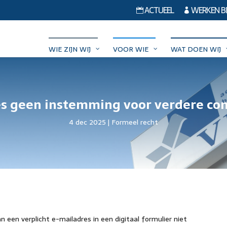
ACTUEEL
WERKEN BI


WIE ZIJN WIJ
VOOR WIE
WAT DOEN WIJ
es geen instemming voor verdere co
4 dec 2025
Formeel recht
 een verplicht e-mailadres in een digitaal formulier niet