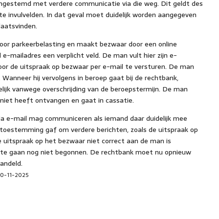
ngestemd met verdere communicatie via die weg. Dit geldt des
te invulvelden. In dat geval moet duidelijk worden aangegeven
laatsvinden.
or parkeerbelasting en maakt bezwaar door een online
ld e-mailadres een verplicht veld. De man vult hier zijn e-
oor de uitspraak op bezwaar per e-mail te versturen. De man
 Wanneer hij vervolgens in beroep gaat bij de rechtbank,
elijk vanwege overschrijding van de beroepstermijn. De man
r niet heeft ontvangen en gaat in cassatie.
via e-mail mag communiceren als iemand daar duidelijk mee
 toestemming gaf om verdere berichten, zoals de uitspraak op
e uitspraak op het bezwaar niet correct aan de man is
p te gaan nog niet begonnen. De rechtbank moet nu opnieuw
andeld.
 20-11-2025